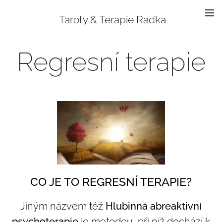
Taroty & Terapie Radka
Regresní terapie
CO JE TO REGRESNÍ TERAPIE?
Jiným názvem též
Hlubinná abreaktivní
psychoterapie
je metodou, při níž dochází k